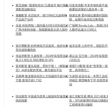
新宝策略 “股债性价比”凸显提升 银行股险
日富农优配 年末市场热度不减
资配置战略地位
购重组进展的A股名单一览
展鵬配资 光启技术：签订696亿元超材料
财盛证券 委内瑞拉遭袭对国
产品批产合同
限，短期不改供应过剩局面
乐发 科技周报｜国内最大DRAM存储芯片
广瑞网 Revelio Labs：美国
厂商冲刺科创板；智能眼镜首次进入国补
人数环比减少13300人
范围
富灯网配资 好想来陷万店迷局，低价狂奔
途乐证券 人到中年，屈臣氏不
背后或暗藏危机
传金所配资 九鼎投资：2024年实现营业总
易云达 宝兰德：2024年实现
收入3.38亿元 同比增长20.34%
2.83亿元
富邦配资 蓬头垢面，哭到干呕！《树影迷
港股T+0配资 影史“世界第一
宫》44岁女配的哭戏，廖凡都压不住
世，风华绝代！
启泰网 银龙股份实控人方拟减持不超1682
九连阳 硅业分会：本周工业
万股 套现不超1.75亿
持稳定 期货略有下浮 但现货
动
恒信期货 中国成为世界上能源转型速度最
嘉汇优配交易 腾讯 2025 研
快的国家
告：50%的新增代码由AI辅助
工程师使用AI编程