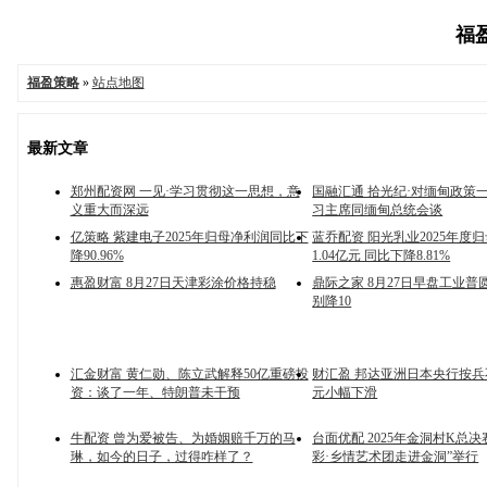
福盈
福盈策略
»
站点地图
最新文章
郑州配资网 一见·学习贯彻这一思想，意
国融汇通 拾光纪·对缅甸政策
义重大而深远
习主席同缅甸总统会谈
亿策略 紫建电子2025年归母净利润同比下
蓝乔配资 阳光乳业2025年度
降90.96%
1.04亿元 同比下降8.81%
惠盈财富 8月27日天津彩涂价格持稳
鼎际之家 8月27日早盘工业普
别降10
汇金财富 黄仁勋、陈立武解释50亿重磅投
财汇盈 邦达亚洲日本央行按兵
资：谈了一年、特朗普未干预
元小幅下滑
牛配资 曾为爱被告、为婚姻赔千万的马
台面优配 2025年金洞村K总决
琳，如今的日子，过得咋样了？
彩·乡情艺术团走进金洞”举行