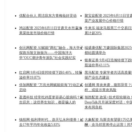
优配合伙人 周洁琼东方青梅妆好灵动
聚宝盆配资 2025年6月11日
菜产业发展中心价格行情
鸿运配资 2025年6月11日甘肃天水市瀛池
牛来乐 福龙马股票三个交易
果菜批发市场价格行情
累计超20%
创元网配资 AI赋能“两红”融合，海大学子
端盛康优配 万豪国际集团202
探路乐陵文旅振兴——中国海洋大
都站圆满举办
学“OUC潮汐青年派队”社会实践纪实
银泰证券 9月4日浩瀚转债下跌0
股溢价率43.11%
红启网 9月4日煜邦转债下跌0.46%，转股
黑马配资 专家学者共话高质
溢价率19.87%
据产业生态建设
倍加网配资 “万兆光网赋能前海”行动正式
创通网 胃炎来袭，腹部异常？
启动
样，或提示胃炎风险
盈透科技 经常吃鸡蛋更容易心脏病吗？医
旭胜配资 政策+技术双轮驱动
生叹息：这些养生知识，都是骗人的
DeepTalk月月谈深度对话：
来布局良机
钱投网 低利率时代，选天弘永利债券！过
大象配资 马斯克有望获1万亿
去17年平均年化收益5.83%
酬；盒马邻里将停止运营丨邦