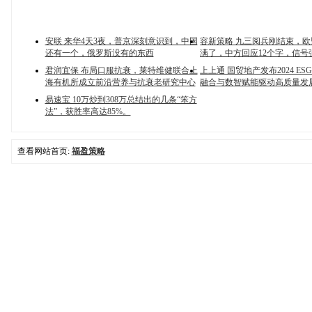
安联 来华4天3夜，普京深刻意识到，中国
容新策略 九三阅兵刚结束，
还有一个，俄罗斯没有的东西
满了，中方回应12个字，信号
君润宜保 布局口服抗衰，莱特维健联合上
上上通 国贸地产发布2024 E
海有机所成立前沿营养与抗衰老研究中心
融合与数智赋能驱动高质量发
易速宝 10万炒到308万总结出的几条“笨方
法”，获胜率高达85%。
查看网站首页:
福盈策略